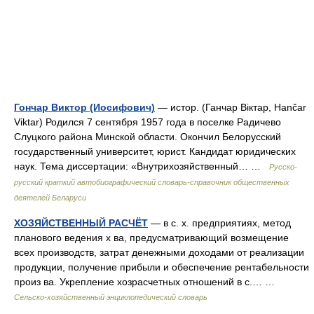
Гончар Виктор (Иосифович)
— истор. (Ганчар Віктар, Hančar
Viktar) Родился 7 сентября 1957 года в поселке Радичево
Слуцкого района Минской области. Окончил Белорусский
государственный университет, юрист. Кандидат юридических
наук. Тема диссертации: «Внутрихозяйственный… …
Русско-
русский краткий автобиографический словарь-справочник общественных
деятелей Беларуси
ХОЗЯЙСТВЕННЫЙ РАСЧЁТ
— в с. х. предприятиях, метод
планового ведения х ва, предусматривающий возмещение
всех производств, затрат денежными доходами от реализации
продукции, получение прибыли и обеспечение рентабельности
произ ва. Укрепление хозрасчетных отношений в с.… …
Сельско-хозяйственный энциклопедический словарь